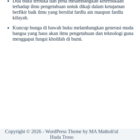
Dua buku terbuka dan pena melambangkan keterbukaan
terhadap ilmu pengetahuan untuk dikaji dalam ketajaman
berfikir baik ilmu yang bersifat fardlu ain maupun fardlu
kifayah.
Kuncup bunga di bawah buku melambangkan generasi muda
bangsa yang haus akan ilmu pengetahuan dan teknologi guna
menggapai fungsi kholifah di bumi.
Copyright © 2026 - WordPress Theme by MA Matholi'ul
Huda Troso