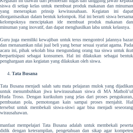
Kegiatan ini diawali dari pemberian tugas dan tanggung jawab kepada
siswa di setiap kelas untuk membuat produk makanan dan minuman
yang menerapkan prinsip kewirausahaan. Kegiatan ini dapat
diorganisasikan dalam bentuk kelompok. Hal ini berarti siswa bersama
kelompoknya menciptakan ide membuat produk makanan dan
minuman yang inovatif, dan dapat menghasilkan laba untuk kelasnya.
Guru juga memiliki kewajiban untuk terus mengontrol jalannya bazar
dan menanamkan nilai jual beli yang benar sesuai syariat agama. Pada
acara ini, pihak sekolah bisa mengundang orang tua siswa untuk ikut
berpartisipasi sebagai konsumen. Hal ini dilakukan sebagai bentuk
penghargaan atas kegiatan yang dilakukan oleh siswa.
Tata Busana
Tata Busana menjadi salah satu mata pelajaran mulok yang dijadikan
untuk menumbuhkan jiwa kewirausahaan siswa di MA Matholi’ul
Huda Troso. Dengan kurikulum yang jelas dari proses pengukuran,
pembuatan pola, pemotongan kain sampai proses menjahit. Hal
tersebut untuk membekali siswa-siswi agar bisa menjadi seseorang
wirausahawan.
manfaat mempelajari Tata Busana adalah untuk membekali peserta
didik dengan keterampilan, pengetahuan dan sikap agar kompeten