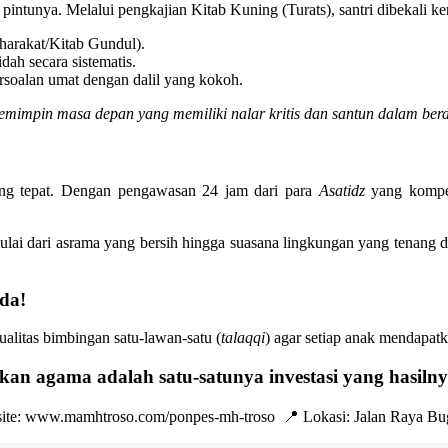
pintunya. Melalui pengkajian Kitab Kuning (Turats), santri dibekali 
harakat/Kitab Gundul).
h secara sistematis.
soalan umat dengan dalil yang kokoh.
emimpin masa depan yang memiliki nalar kritis dan santun dalam be
ang tepat. Dengan pengawasan 24 jam dari para
Asatidz
yang kompete
ai dari asrama yang bersih hingga suasana lingkungan yang tenang da
da!
alitas bimbingan satu-lawan-satu (
talaqqi
) agar setiap anak mendapat
kan agama adalah satu-satunya investasi yang hasilnya
te: www.mamhtroso.com/ponpes-mh-troso 📍 Lokasi: Jalan Raya Bug