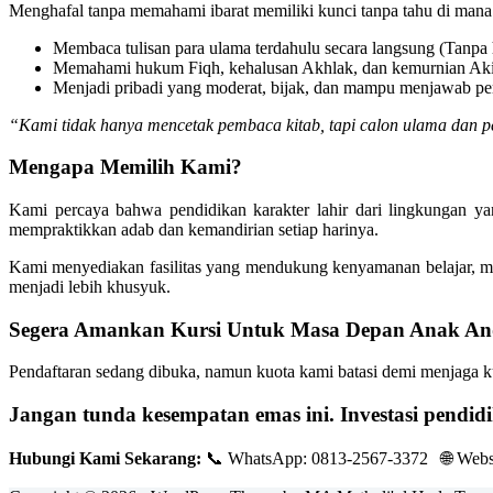
Menghafal tanpa memahami ibarat memiliki kunci tanpa tahu di mana 
Membaca tulisan para ulama terdahulu secara langsung (Tanpa 
Memahami hukum Fiqh, kehalusan Akhlak, dan kemurnian Akida
Menjadi pribadi yang moderat, bijak, dan mampu menjawab per
“Kami tidak hanya mencetak pembaca kitab, tapi calon ulama dan p
Mengapa Memilih Kami?
Kami percaya bahwa pendidikan karakter lahir dari lingkungan y
mempraktikkan adab dan kemandirian setiap harinya.
Kami menyediakan fasilitas yang mendukung kenyamanan belajar, mul
menjadi lebih khusyuk.
Segera Amankan Kursi Untuk Masa Depan Anak An
Pendaftaran sedang dibuka, namun kuota kami batasi demi menjaga ku
Jangan tunda kesempatan emas ini. Investasi pendidi
Hubungi Kami Sekarang:
📞 WhatsApp: 0813-2567-3372 🌐 Websi