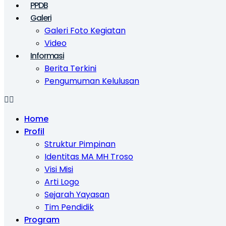
PPDB
Galeri
Galeri Foto Kegiatan
Video
Informasi
Berita Terkini
Pengumuman Kelulusan
Home
Profil
Struktur Pimpinan
Identitas MA MH Troso
Visi Misi
Arti Logo
Sejarah Yayasan
Tim Pendidik
Program