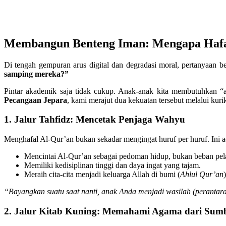
Membangun Benteng Iman: Mengapa Hafal
Di tengah gempuran arus digital dan degradasi moral, pertanyaan be
samping mereka?”
Pintar akademik saja tidak cukup. Anak-anak kita membutuhkan 
Pecangaan Jepara
, kami merajut dua kekuatan tersebut melalui kurik
1. Jalur Tahfidz: Mencetak Penjaga Wahyu
Menghafal Al-Qur’an bukan sekadar mengingat huruf per huruf. Ini a
Mencintai Al-Qur’an sebagai pedoman hidup, bukan beban pela
Memiliki kedisiplinan tinggi dan daya ingat yang tajam.
Meraih cita-cita menjadi keluarga Allah di bumi (
Ahlul Qur’an
)
“Bayangkan suatu saat nanti, anak Anda menjadi wasilah (perantar
2. Jalur Kitab Kuning: Memahami Agama dari Sum