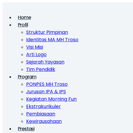
Skip
to
content
Home
Profil
Struktur Pimpinan
Identitas MA MH Troso
Visi Misi
Arti Logo
Sejarah Yayasan
Tim Pendidik
Program
PONPES MH Troso
Jurusan IPA & IPS
Kegiatan Morning Fun
Ekstrakurikuler
Pembiasaan
Kewirausahaan
Prestasi