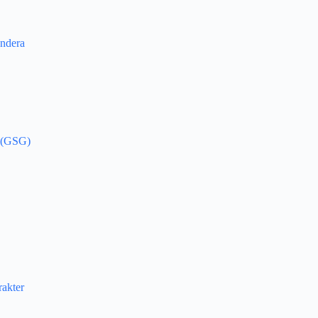
ndera
a (GSG)
akter