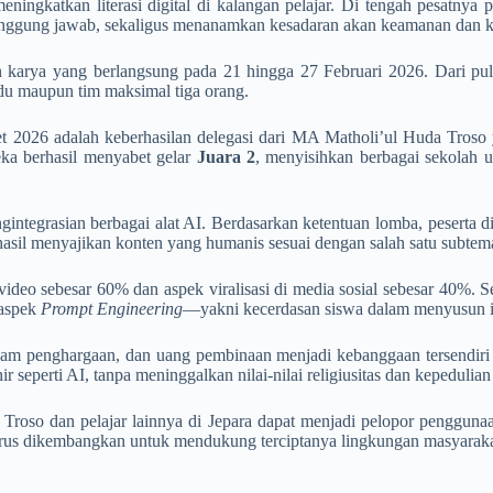
 meningkatkan literasi digital di kalangan pelajar. Di tengah pesatn
anggung jawab, sekaligus menanamkan kesadaran akan keamanan dan ke
n karya yang berlangsung pada 21 hingga 27 Februari 2026. Dari pulu
idu maupun tim maksimal tiga orang.
2026 adalah keberhasilan delegasi dari MA Matholi’ul Huda Troso 
ka berhasil menyabet gelar
Juara 2
, menyisihkan berbagai sekolah u
gintegrasian berbagai alat AI. Berdasarkan ketentuan lomba, pesert
hasil menyajikan konten yang humanis sesuai dengan salah satu subtema
video sebesar 60% dan aspek viralisasi di media sosial sebesar 40%. Se
 aspek
Prompt Engineering
—yakni kecerdasan siswa dalam menyusun in
m penghargaan, dan uang pembinaan menjadi kebanggaan tersendiri b
eperti AI, tanpa meninggalkan nilai-nilai religiusitas dan kepedulian 
oso dan pelajar lainnya di Jepara dapat menjadi pelopor penggunaan 
us terus dikembangkan untuk mendukung terciptanya lingkungan masyara