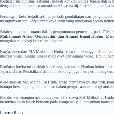
Kegiatan ini diinisiasi sebagai langkah konkret Polres Jepara dalam
dengan kemampuan memanfaatkan AI secara bijak, beretika, dan bert
Persaingan ketat terjadi selama periode pendaftaran dan pengumpula
mengirimkan satu karya terbaiknya, baik yang dikerjakan secara indiv
Salah satu sorotan utama dalam pengumuman pemenang pada 7 Maret 
Muhammad Ahsan Qomarudin, dan Ahmad Ismail Husein
. Mere
mengolah teknologi kecerdasan buatan.
Karya video dari MA Matholi’ul Huda Troso dinilai unggul dalam pen
ilustrasi visual, hingga proses
voice over
dan
editing
video. Tim ini ber
Penilaian lomba ini tidaklah sederhana, karena melibatkan bobot nilai 
Jepara, Dinas Pendidikan, dan ahli teknologi juga mempertimbangkan
Keberhasilan MA Matholi’ul Huda Troso membawa pulang trofi, piaga
mampu bersaing di garda terdepan dalam penguasaan teknologi mutakhir s
Melalui kemenangan ini, diharapkan para siswa MA Matholi’ul Huda Tr
kreativitas tidak boleh berhenti pada kompetisi saja, melainkan har
Leave a Reply