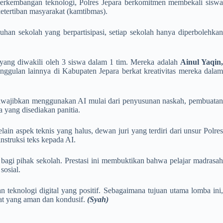
ya perkembangan teknologi, Polres Jepara berkomitmen membekali siswa
tertiban masyarakat (kamtibmas).
han sekolah yang berpartisipasi, setiap sekolah hanya diperbolehkan
yang diwakili oleh 3 siswa dalam 1 tim. Mereka adalah
Ainul Yaqin
nggulan lainnya di Kabupaten Jepara berkat kreativitas mereka dala
a diwajibkan menggunakan AI mulai dari penyusunan naskah, pembuatan
 yang disediakan panitia.
lain aspek teknis yang halus, dewan juri yang terdiri dari unsur Polres
struksi teks kepada AI.
agi pihak sekolah. Prestasi ini membuktikan bahwa pelajar madrasah
sosial.
teknologi digital yang positif. Sebagaimana tujuan utama lomba ini,
kat yang aman dan kondusif.
(Syah)