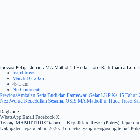
Inovasi Pelajar Jepara: MA Matholi’ul Huda Troso Raih Juara 2 Lomba
mamhtroso
March 16, 2026
4:41 am
No Comments
Previous
Ambalan Setia Budi dan Fatmawati Gelar LKP Ke-15 Tahun 
Next
Wujud Kepedulian Sesama, OSIS MA Matholi’ul Huda Troso Salu
Bagikan :
WhatsApp
Email
Facebook
X
Troso, MAMHTROSO.com
– Kepolisian Resor (Polres) Jepara 
Kabupaten Jepara tahun 2026. Kompetisi yang mengusung tema “Polisi 