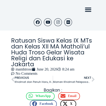
Ratusan Siswa Kelas IX MTs
dan Kelas XII MA Matholi’ul
Huda Troso Gelar Wisata
Religi dan Edukasi ke
Jakarta
mamhtroso
June 20, 2026
8:24 am
No Comments
PREVIOUS
NEXT
Khidmat dan Penuh Haru, Haflah Al Ikhtitam Angkatan Ketiga Pondok Pesantren Matholi’ul Huda Troso Tahun 2026 Sukses Digelar
Momen Khidmat Pelepasan Alumni MA Matholi’ul Huda Troso HARSAVA GENERATION 26 : Mengantar Generasi Unggul Menyambut Masa Depan
Bagikan :
WhatsApp
Email
Facebook
X