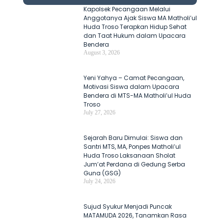
Kapolsek Pecangaan Melalui
Anggotanya Ajak Siswa MA Matholi’ul
Huda Troso Terapkan Hidup Sehat
dan Taat Hukum dalam Upacara
Bendera
August 3, 2026
Yeni Yahya – Camat Pecangaan,
Motivasi Siswa dalam Upacara
Bendera di MTS-MA Matholi’ul Huda
Troso
July 27, 2026
Sejarah Baru Dimulai: Siswa dan
Santri MTS, MA, Ponpes Matholi’ul
Huda Troso Laksanaan Sholat
Jum’at Perdana di Gedung Serba
Guna (GSG)
July 24, 2026
Sujud Syukur Menjadi Puncak
MATAMUDA 2026, Tanamkan Rasa